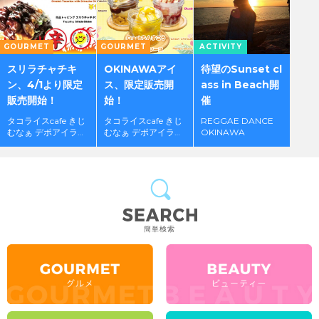
GOURMET
GOURMET
ACTIVITY
スリラチャチキ
OKINAWAアイ
待望のSunset cl
ン、4/1より限定
ス、限定販売開
ass in Beach開
販売開始！
始！
催
タコライスcafe きじ
タコライスcafe きじ
REGGAE DANCE
むなぁ デポアイラン
むなぁ デポアイラン
OKINAWA
ド店
ド店
簡単検索