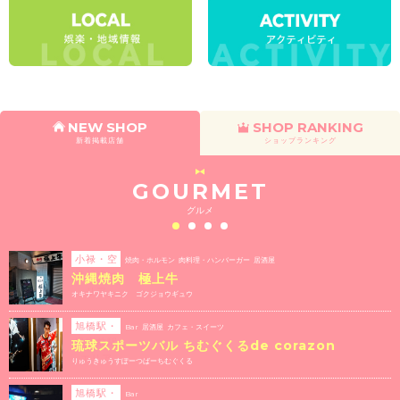
NEW SHOP
SHOP RANKING
新着掲載店舗
ショップランキング
GOURMET
グルメ
小禄・空
焼肉・ホルモン 肉料理・ハンバーガー 居酒屋
港周辺エ
沖縄焼肉 極上牛
リア
オキナワヤキニク ゴクジョウギュウ
旭橋駅・
Bar 居酒屋 カフェ・スイーツ
県庁前駅
琉球スポーツバル ちむぐくるde corazon
エリア
りゅうきゅうすぽーつばーちむぐくる
旭橋駅・
Bar