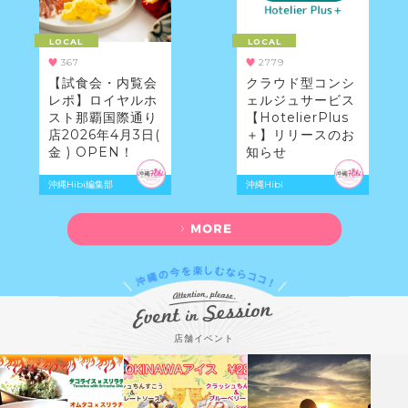
LOCAL
LOCAL
367
2779
【試食会・内覧会
クラウド型コンシ
レポ】ロイヤルホ
ェルジュサービス
スト那覇国際通り
【HotelierPlus
店2026年4月3日(
＋】リリースのお
金 ) OPEN！
知らせ
沖縄Hibi編集部
沖縄Hibi
店舗イベント