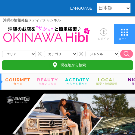
LANGUAGE
沖縄の情報発信メディアチャンネル
現在地から検索
GOURMET
BEAUTY
ACTIVITY
LOCAL
NI
食べる
きれいになる
からだを動かす
娯楽・地域情報
夜