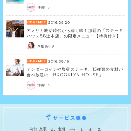
沖縄Hibi
2016.09.20
GOURMET
アメリカ統治時代から続く味！那覇の「ステーキ
ハウス88辻本店」の限定メニュー【特典付き】
呉屋 ありさ
2016.08.16
GOURMET
テンダーロインや塩釜ステーキ、15種類の食材が
食べ放題の「BROOKLYN HOUSE」
沖縄Hibi