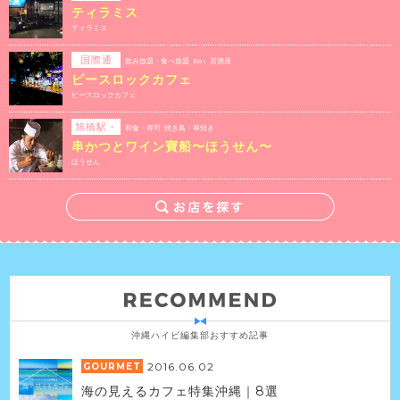
県庁前駅
ティラミス
エリア
ティラミス
国際通
飲み放題・食べ放題 Bar 居酒屋
り・牧志
ピースロックカフェ
駅エリア
ピースロックカフェ
旭橋駅・
和食・寿司 焼き鳥・串焼き
県庁前駅
串かつとワイン寶船〜ほうせん〜
エリア
ほうせん
沖縄ハイビ編集部おすすめ記事
2016.06.02
GOURMET
海の見えるカフェ特集沖縄｜8選