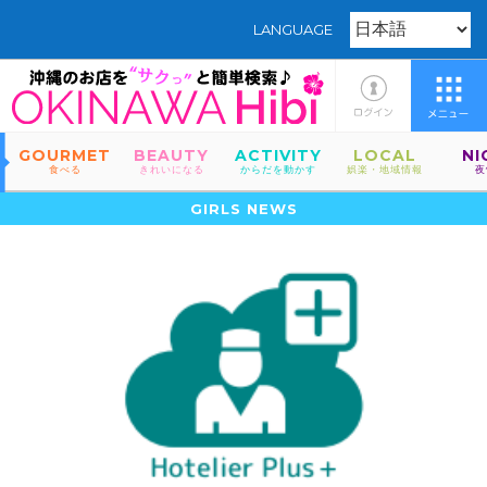
LANGUAGE
GOURMET
BEAUTY
ACTIVITY
LOCAL
NI
食べる
きれいになる
からだを動かす
娯楽・地域情報
夜
GIRLS NEWS