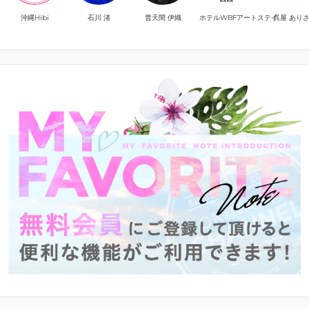
沖縄Hibi
石川 渚
普天間 伊織
ホテルWBFアートステイ
呉屋 あり