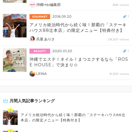
沖縄Hibi編集部
368 views
2016.09.20
1
アメリカ統治時代から続く味！那覇の「ステーキ
ハウス88辻本店」の限定メニュー【特典付き】
呉屋 ありさ
28,501 views
2020.01.20
1
沖縄でエステ！ネイル！まつエクするなら「ROS
E HOUSE」で決まり☆
LEINA
8,303 views
月間人気記事ランキング
アメリカ統治時代から続く味！那覇の「ステーキハウス88辻
本店」の限定メニュー【特典付き】