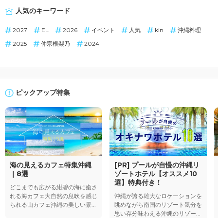
人気のキーワード
2027
EL
2026
イベント
人気
kin
沖縄料理
2025
仲宗根梨乃
2024
ピックアップ特集
海の見えるカフェ特集沖縄
[PR] プールが自慢の沖縄リ
｜8選
ゾートホテル【オススメ10
選】特典付き！
どこまでも広がる紺碧の海に癒さ
れる海カフェ大自然の息吹を感じ
沖縄が誇る雄大なロケーションを
られる山カフェ沖縄の美しい景...
眺めながら南国のリゾート気分を
思い存分味わえる沖縄のリゾー...