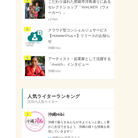
こだわり溢れた那覇市浮島通りにある
セレクトショップ「WALKER（ウォ
ーカー）」
LEINA
クラウド型コンシェルジュサービス
【HotelierPlus＋】リリースのお知ら
せ
沖縄Hibi
アーティスト・起業家として活躍する
「Awich」インタビュー
沖縄Hibi
人気ライターランキング
注目の人気ライター
沖縄Hibi
沖縄で暮らすみんなが今よりもっと楽しく豊
かに生活できるよう、沖縄の様々な情報を発
信していきます♡
沖縄Hibi編集デスク