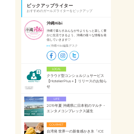
ピックアップライター
おすすめのガールズライターをピックアップ
沖縄Hibi
沖縄で暮らすみんなが今よりもっと楽しく豊
かに生活できるよう、沖縄の様々な情報を発
信していきます♡
沖縄Hibi編集デスク
LOCAL
クラウド型コンシェルジュサービス
【HotelierPlus＋】リリースのお知ら
せ
LIFE
2019年夏 沖縄県に日本初のマルチ・
エンタメコンプレックス誕生
GOURMET
台湾発 世界一の新食感かき氷「ICE