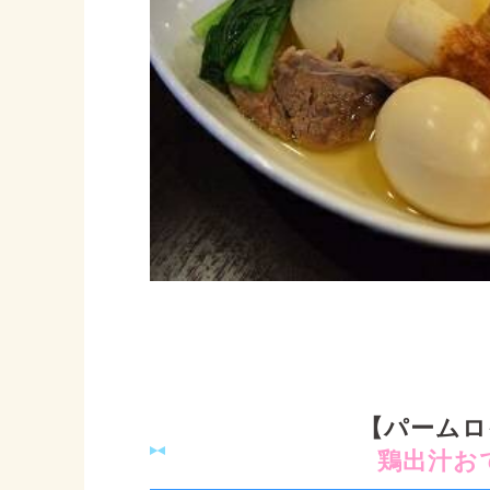
【
パームロ
鶏出汁お