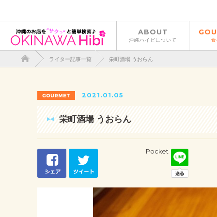
ABOUT
GOU
沖縄ハイビについて
食
ライター記事一覧
栄町酒場 うおらん
2021.01.05
栄町酒場 うおらん
Pocket