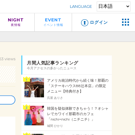
LANGUAGE
NIGHT
EVENT
ログイン
夜情報
イベント情報
53 views
月間人気記事ランキング
今月アクセスの多かったニュース
アメリカ統治時代から続く味！那覇の
「ステーキハウス88辻本店」の限定
メニュー【特典付き】
呉屋 ありさ
韓国を疑似体験できちゃう！？オシャ
レでカワイイ那覇市のカフェ
「nichi×nichi（ニチニチ）」
城間 ひかり