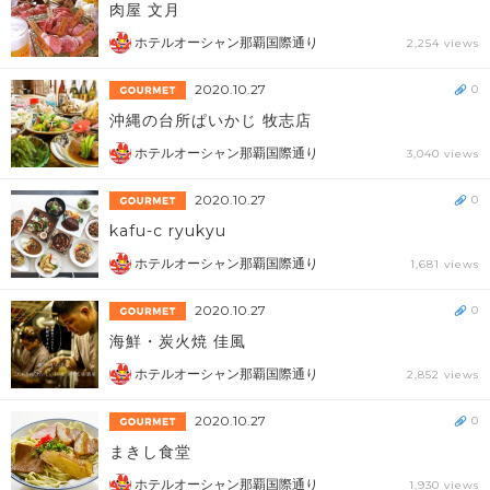
肉屋 文月
ホテルオーシャン那覇国際通り
2,254 views
2020.10.27
0
沖縄の台所ぱいかじ 牧志店
ホテルオーシャン那覇国際通り
3,040 views
2020.10.27
0
kafu-c ryukyu
ホテルオーシャン那覇国際通り
1,681 views
2020.10.27
0
海鮮・炭火焼 佳風
ホテルオーシャン那覇国際通り
2,852 views
2020.10.27
0
まきし食堂
ホテルオーシャン那覇国際通り
1,930 views