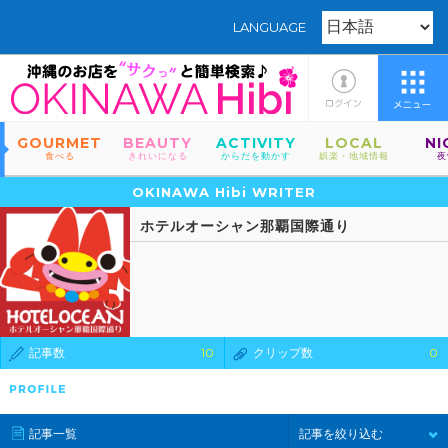
LANGUAGE
GOURMET
BEAUTY
ACTIVITY
LOCAL
NI
食べる
きれいになる
からだを動かす
娯楽・地域情報
夜
OKINAWA Hibi WRITER
ホテルオーシャン那覇国際通り
記事数
10
クリップ数
0
記事一覧
記事を絞り込む