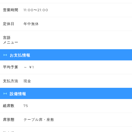
営業時間
11:00〜21:00
定休日
年中無休
言語
メニュー
お支払情報
平均予算
～ ￥1
支払方法
現金
設備情報
総席数
75
席形態
テーブル席・座敷