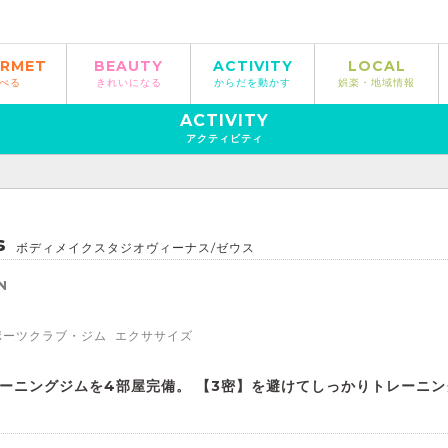
RMET
BEAUTY
ACTIVITY
LOCAL
べる
きれいになる
からだを動かす
娯楽・地域情報
ACTIVITY
アクティビティ
s
ボディメイクスタジオヴィーナス/ゼウス
N
ポーツクラブ・ジム
エクササイズ
ーニングジムを4部屋完備。 【3密】を避けてしっかりトレーニン