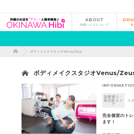
ABOUT
GOU
沖縄ハイビについて
食
ボディメイクスタジオVenus/Zeus
ボディメイクスタジオVenus/Zeu
INFORMATIO
国際通り・
牧志駅エリ
ス
ア
完全個室のトレ
ます！