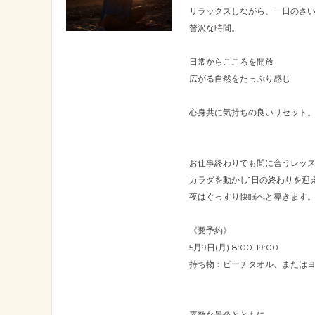
リラックスしながら、一日のさ
贅沢な時間。
日常からこころを開放
広がる自然をたっぷり感じ
心身共に気持ちの良いリセット
お仕事終わりでも間に合うレッ
カラダを動かし1日の終わりを迎
夜はぐっすり快眠へと導きます
《要予約》
5月9日(月)18:00-19:00
持ち物：ビーチタオル、または
素敵な景色とともに