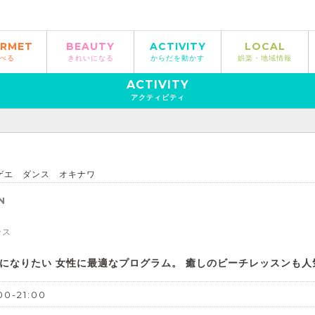
RMET
BEAUTY
ACTIVITY
LOCAL
べる
きれいになる
からだを動かす
娯楽・地域情報
ACTIVITY
アクティビティ
ゲエ ダンス オキナワ
N
ンス
になりたい 女性に最適なプログラム。 癒しのビーチレッスンも人
00-21:00