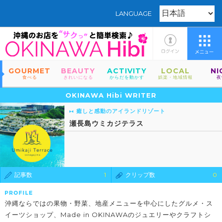
LANGUAGE
GOURMET
BEAUTY
ACTIVITY
LOCAL
NI
食べる
きれいになる
からだを動かす
娯楽・地域情報
夜
OKINAWA Hibi WRITER
癒しと感動のアイランドリゾート
瀬長島ウミカジテラス
記事数
1
クリップ数
0
沖縄ならではの果物・野菜、地産メニューを中心にしたグルメ・ス
イーツショップ、Made in OKINAWAのジュエリーやクラフトシ