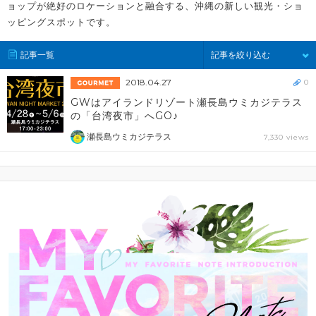
ョップが絶好のロケーションと融合する、沖縄の新しい観光・ショ
ッピングスポットです。
記事一覧
記事を絞り込む
2018.04.27
0
GWはアイランドリゾート瀬長島ウミカジテラス
の「台湾夜市」へGO♪
瀬長島ウミカジテラス
7,330 views