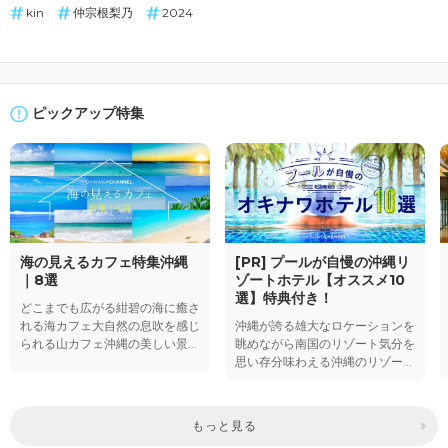
kin
仲宗根梨乃
2024
ピックアップ特集
海の見えるカフェ特集沖縄
[PR] プールが自慢の沖縄リ
｜8選
ゾートホテル【オススメ10
選】特典付き！
どこまでも広がる紺碧の海に癒さ
れる海カフェ大自然の息吹を感じ
沖縄が誇る雄大なロケーションを
られる山カフェ沖縄の美しい景...
眺めながら南国のリゾート気分を
思い存分味わえる沖縄のリゾー...
もっと見る