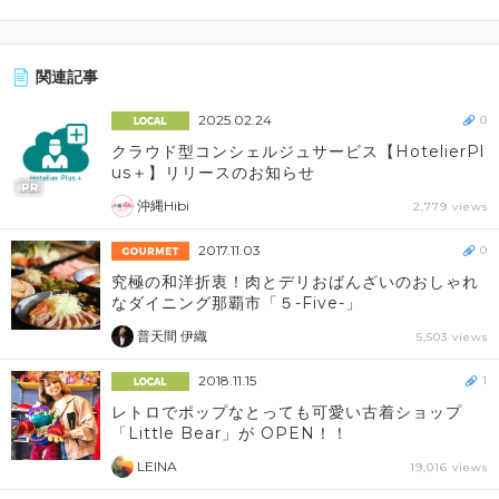
関連記事
2025.02.24
0
クラウド型コンシェルジュサービス【HotelierPl
us＋】リリースのお知らせ
沖縄Hibi
2,779 views
2017.11.03
0
究極の和洋折衷！肉とデリおばんざいのおしゃれ
なダイニング那覇市「５-Five-」
普天間 伊織
5,503 views
2018.11.15
1
レトロでポップなとっても可愛い古着ショップ
「Little Bear」が OPEN！！
LEINA
19,016 views