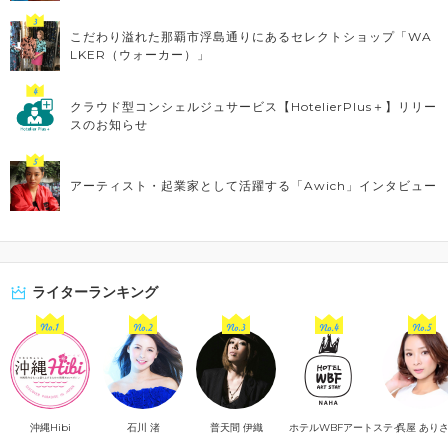
こだわり溢れた那覇市浮島通りにあるセレクトショップ「WA
LKER（ウォーカー）」
クラウド型コンシェルジュサービス【HotelierPlus＋】リリー
スのお知らせ
アーティスト・起業家として活躍する「Awich」インタビュー
ライターランキング
沖縄Hibi
石川 渚
普天間 伊織
ホテルWBFアートステイ
呉屋 あり