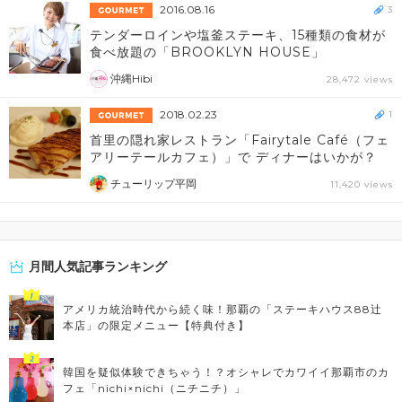
2016.08.16
3
テンダーロインや塩釜ステーキ、15種類の食材が
食べ放題の「BROOKLYN HOUSE」
沖縄Hibi
28,472 views
2018.02.23
1
首里の隠れ家レストラン「Fairytale Café（フェ
アリーテールカフェ）」で ディナーはいかが？
チューリップ平岡
11,420 views
月間人気記事ランキング
アメリカ統治時代から続く味！那覇の「ステーキハウス88辻
本店」の限定メニュー【特典付き】
韓国を疑似体験できちゃう！？オシャレでカワイイ那覇市のカ
フェ「nichi×nichi（ニチニチ）」