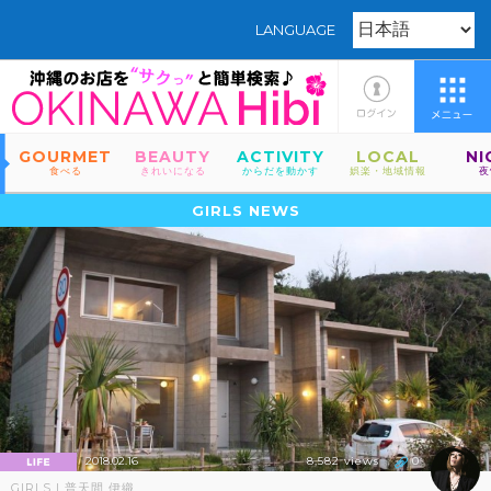
LANGUAGE
GOURMET
BEAUTY
ACTIVITY
LOCAL
NI
食べる
きれいになる
からだを動かす
娯楽・地域情報
夜
GIRLS NEWS
2018.02.16
8,582 views
0
GIRLS | 普天間 伊織