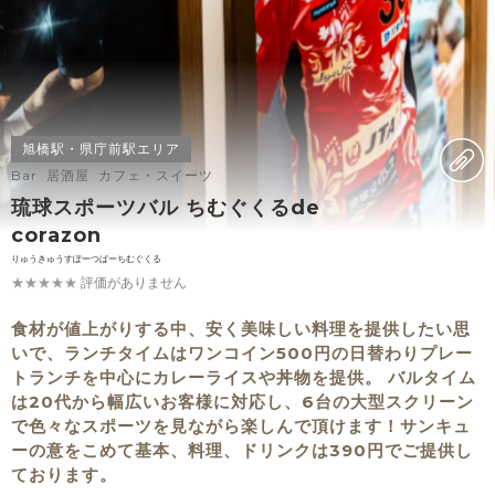
旭橋駅・県庁前駅エリア
Bar 居酒屋 カフェ・スイーツ
琉球スポーツバル ちむぐくるde
corazon
りゅうきゅうすぽーつばーちむぐくる
★★★★★
評価がありません
食材が値上がりする中、安く美味しい料理を提供したい思
いで、ランチタイムはワンコイン500円の日替わりプレー
トランチを中心にカレーライスや丼物を提供。 バルタイム
は20代から幅広いお客様に対応し、6台の大型スクリーン
で色々なスポーツを見ながら楽しんで頂けます！サンキュ
ーの意をこめて基本、料理、ドリンクは390円でご提供し
ております。