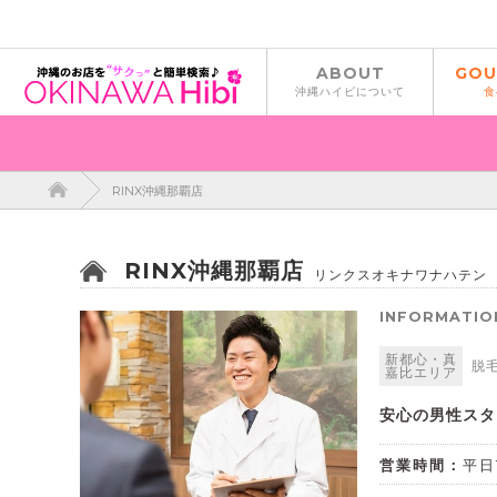
ABOUT
GOU
沖縄ハイビについて
食
RINX沖縄那覇店
RINX沖縄那覇店
リンクスオキナワナハテン
INFORMATIO
新都心・真
脱
嘉比エリア
安心の男性スタ
営業時間：
平日1