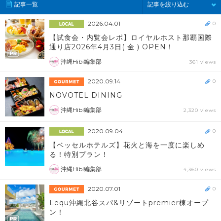
記事一覧
記事を絞り込む
2026.04.01
0
【試食会・内覧会レポ】ロイヤルホスト那覇国際
通り店2026年4月3日( 金 ) OPEN！
沖縄Hibi編集部
361 views
2020.09.14
0
NOVOTEL DINING
沖縄Hibi編集部
2,320 views
2020.09.04
0
【ベッセルホテルズ】花火と海を一度に楽しめ
る！特別プラン！
沖縄Hibi編集部
4,360 views
2020.07.01
0
Lequ沖縄北谷スパ&リゾートpremier棟オープ
ン！