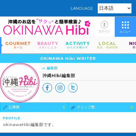
LANGUAGE
GOURMET
BEAUTY
ACTIVITY
LOCAL
NI
食べる
きれいになる
からだを動かす
娯楽・地域情報
夜
OKINAWA Hibi WRITER
編集部
沖縄Hibi編集部
記事数
9
クリップ数
0
okinawaHibi編集部です。