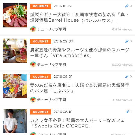
2016.10.13
0
燻製ビギナー大歓迎！那覇市牧志の新名所「真・
燻製酒場Barrel House（バレルハウス）」
チューリップ平岡
6,814 views
2016.09.07
0
農家直送の野菜やフルーツを使う那覇のスムージ
ー屋さん「Vita Smoothies」
チューリップ平岡
5,300 views
2016.09.01
0
妻のあだ名を店名に！夫婦で営む那覇の天然酵母
のパン屋「しぶパン」
チューリップ平岡
10,900 views
2016.08.10
1
カメラ女子必見！那覇の大人ガーリーなカフェ
「Sweets Cafe O'CREPE」
チューリップ平岡