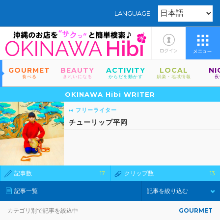
LANGUAGE
GOURMET
BEAUTY
ACTIVITY
LOCAL
NI
食べる
きれいになる
からだを動かす
娯楽・地域情報
夜
OKINAWA Hibi WRITER
フリーライター
チューリップ平岡
記事数
17
クリップ数
13
記事一覧
記事を絞り込む
カテゴリ別で記事を絞込中
GOURMET