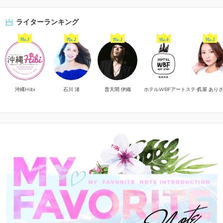
ライターランキング
沖縄Hibi
石川 渚
普天間 伊織
ホテルWBFアートステイ
呉屋 あり