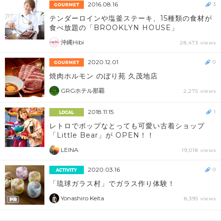
2016.08.16
3
テンダーロインや塩釜ステーキ、15種類の食材が
食べ放題の「BROOKLYN HOUSE」
沖縄Hibi
28,473 views
2020.12.01
0
焼肉ホルモン のぼり苑 久茂地店
GRGホテル那覇
2,275 views
2018.11.15
1
レトロでポップなとっても可愛い古着ショップ
「Little Bear」が OPEN！！
LEINA
19,018 views
2020.03.16
0
「琉球ガラス村」でガラス作り体験！
Yonashiro Keita
8,395 views