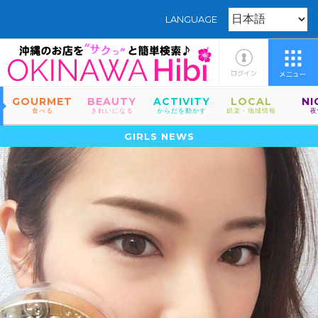
LANGUAGE
GOURMET
BEAUTY
ACTIVITY
LOCAL
NI
食べる
きれいになる
からだを動かす
娯楽・地域情報
夜
GIRLS NEWS