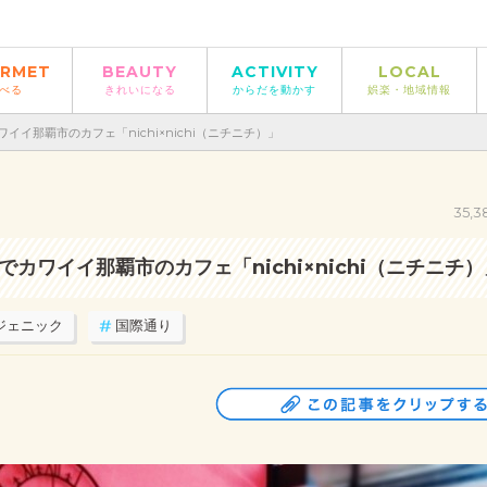
RMET
BEAUTY
ACTIVITY
LOCAL
べる
きれいになる
からだを動かす
娯楽・地域情報
イ那覇市のカフェ「nichi×nichi（ニチニチ）」
35,3
ワイイ那覇市のカフェ「nichi×nichi（ニチニチ）
ジェニック
国際通り