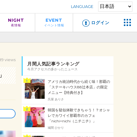
LANGUAGE
NIGHT
EVENT
ログイン
夜情報
イベント情報
89 views
月間人気記事ランキング
今月アクセスの多かったニュース
」
アメリカ統治時代から続く味！那覇の
「ステーキハウス88辻本店」の限定
メニュー【特典付き】
呉屋 ありさ
韓国を疑似体験できちゃう！？オシャ
レでカワイイ那覇市のカフェ
「nichi×nichi（ニチニチ）」
城間 ひかり