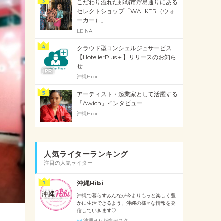
こだわり溢れた那覇市浮島通りにある
セレクトショップ「WALKER（ウォ
ーカー）」
LEINA
クラウド型コンシェルジュサービス
【HotelierPlus＋】リリースのお知ら
せ
沖縄Hibi
アーティスト・起業家として活躍する
「Awich」インタビュー
沖縄Hibi
人気ライターランキング
注目の人気ライター
沖縄Hibi
沖縄で暮らすみんなが今よりもっと楽しく豊
かに生活できるよう、沖縄の様々な情報を発
信していきます♡
沖縄Hibi編集デスク