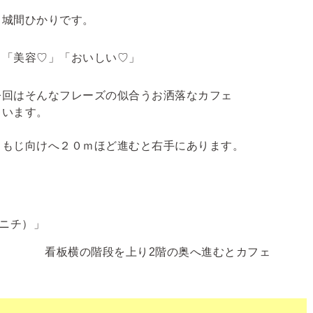
る城間ひかりです。
」「美容♡」「おいしい♡」
今回はそんなフレーズの似合うお洒落なカフェ
ちゃいます。
くもじ向けへ２０ｍほど進むと右手にあります。
看板横の階段を上り2階の奥へ進むとカフェ
。