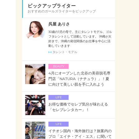
ピックアップライター
おすすめのガールズライターをピックアップ
呉屋 ありさ
30歳の1児の母で、主にタレントモデル、ゴル
フタレントとして活動しています。 沖縄が大
好きで、沖縄の発信関係のお仕事を中心に活
動していきます
タレント・モデル
BEAUTY
4月にオープンした北谷の美容脱毛専
門店「NATURA（ナチュラ）」！夏
に向けて美しい肌を手に入れよう
LIFE
お得な価格でセレブ気分が味わえる
「セレブレンタカー」！
LIFE
イチオシ国内・海外旅行は？旅案内の
プロ「エイチ・アイ・エス」に聞いて