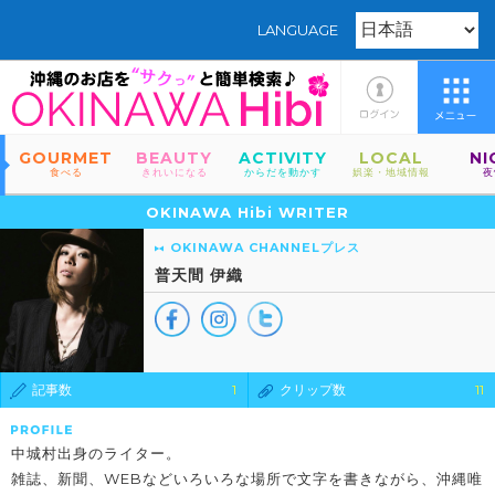
LANGUAGE
GOURMET
BEAUTY
ACTIVITY
LOCAL
NI
食べる
きれいになる
からだを動かす
娯楽・地域情報
夜
OKINAWA Hibi WRITER
OKINAWA CHANNELプレス
普天間 伊織
記事数
1
クリップ数
11
中城村出身のライター。
雑誌、新聞、WEBなどいろいろな場所で文字を書きながら、沖縄唯