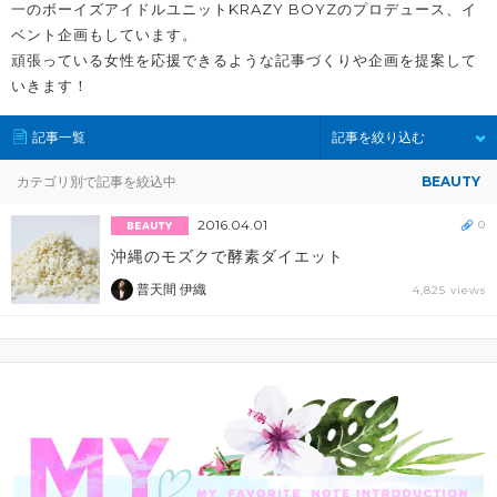
一のボーイズアイドルユニットKRAZY BOYZのプロデュース、イ
ベント企画もしています。
頑張っている女性を応援できるような記事づくりや企画を提案して
いきます！
記事一覧
記事を絞り込む
カテゴリ別で記事を絞込中
BEAUTY
2016.04.01
0
沖縄のモズクで酵素ダイエット
普天間 伊織
4,825 views