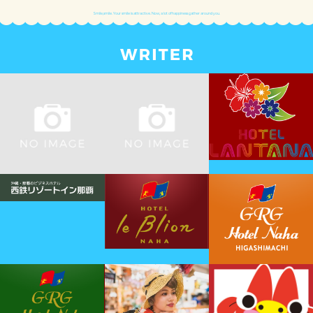
Smile,smile. Your smile is attractive. Now, a lot of happiness gather around you.