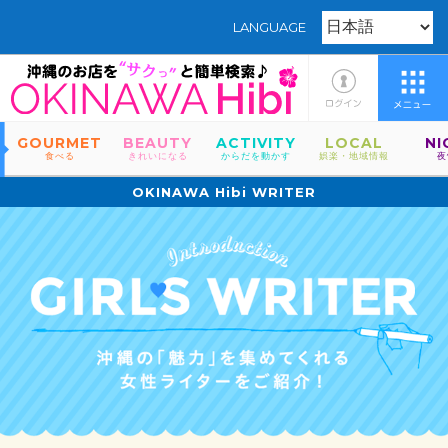
LANGUAGE
GOURMET
BEAUTY
ACTIVITY
LOCAL
NI
食べる
きれいになる
からだを動かす
娯楽・地域情報
夜
OKINAWA Hibi WRITER