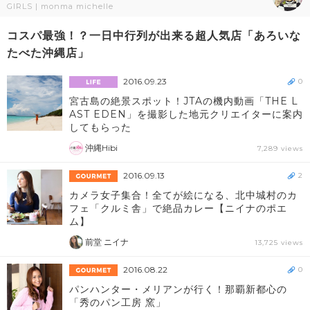
GIRLS | monma michelle
コスパ最強！？一日中行列が出来る超人気店「あろいな
たべた沖縄店」
2016.09.23
0
宮古島の絶景スポット！JTAの機内動画「THE L
AST EDEN」を撮影した地元クリエイターに案内
してもらった
沖縄Hibi
7,289 views
2016.09.13
2
カメラ女子集合！全てが絵になる、北中城村のカ
フェ「クルミ舎」で絶品カレー【ニイナのポエ
ム】
前堂 ニイナ
13,725 views
2016.08.22
0
パンハンター・メリアンが行く！那覇新都心の
「秀のパン工房 窯」