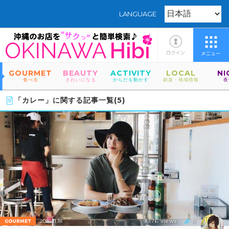
LANGUAGE
GOURMET
BEAUTY
ACTIVITY
LOCAL
NI
食べる
きれいになる
からだを動かす
娯楽・地域情報
夜
「カレー」に関する記事一覧(5)
2016.11.18
9,176 views
0