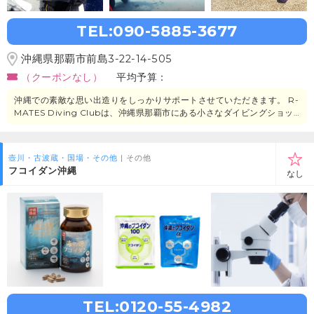
TEL:090-5885-3677
沖縄県那覇市前島3-22-14-505
（クーポンなし）
平均予算：
沖縄での素敵な思い出造りをしっかりサポートさせていただきます。 R-
MATES Diving Clubは、沖縄県那覇市にある小さなダイビングショッ
プです。 完全少人数制でのダイビングメニューを開催しており、安心安
全をモットーにお客様一人一人に合ったダイビングスタイルを提案いた
します。
壺川・古波蔵・国場・その他
| その他
フコイダン沖縄
なし
TEL:0120-55-4982