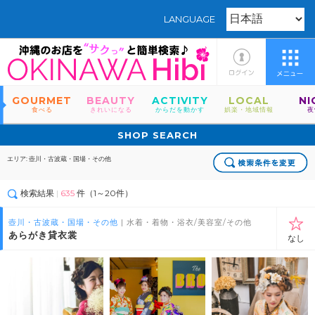
LANGUAGE
GOURMET
BEAUTY
ACTIVITY
LOCAL
NI
食べる
きれいになる
からだを動かす
娯楽・地域情報
夜
SHOP SEARCH
エリア: 壺川・古波蔵・国場・その他
検索結果
|
635
件（1～20件）
壺川・古波蔵・国場・その他
| 水着・着物・浴衣/美容室/その他
あらがき貸衣裳
なし