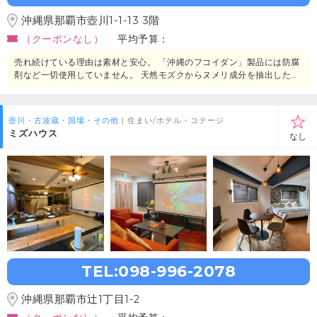
沖縄県那覇市壺川1-1-13 3階
（クーポンなし）
平均予算：
売れ続けている理由は素材と安心。 「沖縄のフコイダン」製品には防腐
剤など一切使用していません。 天然モズクからヌメリ成分を抽出した体
にやさしい安全な健康食品です。 徹底した衛生管理・品質管理のもと、
沖縄県内にて製造を行っております。
壺川・古波蔵・国場・その他
| 住まい/ホテル・コテージ
ミズハウス
なし
TEL:098-996-2078
沖縄県那覇市辻1丁目1-2