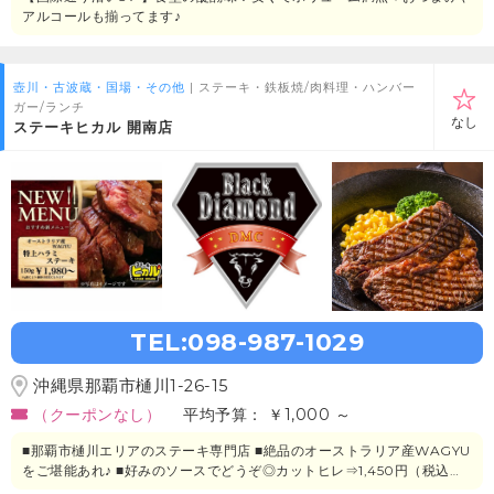
アルコールも揃ってます♪
壺川・古波蔵・国場・その他
| ステーキ・鉄板焼/肉料理・ハンバー
ガー/ランチ
なし
ステーキヒカル 開南店
TEL:098-987-1029
沖縄県那覇市樋川1-26-15
（クーポンなし）
平均予算： ￥1,000 ～
■那覇市樋川エリアのステーキ専門店 ■絶品のオーストラリア産WAGYU
をご堪能あれ♪ ■好みのソースでどうぞ◎カットヒレ⇒1,450円（税込）
～