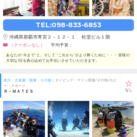
TEL:098-833-6853
沖縄県那覇市寄宮２－１２－１ 松堂ビル１階
（クーポンなし）
平均予算：
あなたの”今まで”と、そして ”これから”がより輝くために・・・ 皆様の
大切な1日を真心込めてお手伝いさせていただきます。
壺川・古波蔵・国場・その他
| ダイビング・マリン関連/その他/ホビ
ー・スポーツ
なし
Ｒ－ＭＡＴＥＳ