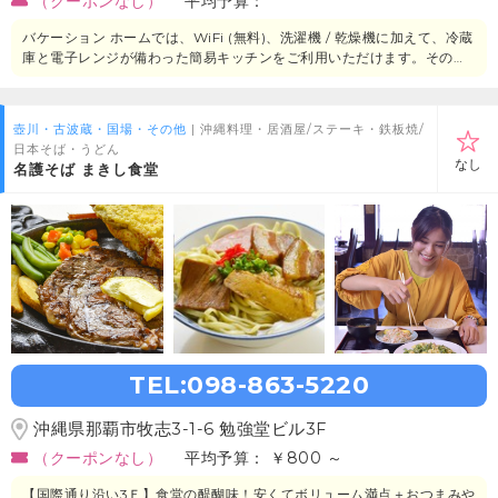
（クーポンなし）
平均予算：
バケーション ホームでは、WiFi (無料)、洗濯機 / 乾燥機に加えて、冷蔵
庫と電子レンジが備わった簡易キッチンをご利用いただけます。そのほ
か、液晶テレビ、水圧マッサージ シャワー、羽毛の掛け布団もご利用い
ただけます。
壺川・古波蔵・国場・その他
| 沖縄料理・居酒屋/ステーキ・鉄板焼/
日本そば・うどん
なし
名護そば まきし食堂
TEL:098-863-5220
沖縄県那覇市牧志3-1-6 勉強堂ビル3F
（クーポンなし）
平均予算： ￥800 ～
【国際通り沿い3Ｆ】食堂の醍醐味！安くてボリューム満点＋おつまみや