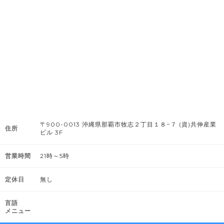
〒900-0013 沖縄県那覇市牧志２丁目１８−７ (資)共伸産業
住所
ビル 3F
営業時間
21時～5時
定休日
無し
言語
メニュー