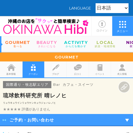
LANGUAGE
GOURMET
BEAUTY
ACTIVITY
LOCAL
NI
食べる
きれいになる
からだを動かす
娯楽・地域情報
夜
GOURMET
基本情報
クーポン
ブログ
口コミ
イベント
求人情報
国際通り・牧志駅エリア
Bar カフェ・スイーツ
琉球飲料研究所 晴レノヒ
リュウキュウインリョウケンキュウジョ ハレノヒ
★★★★★
評価がありません
ご予約・お問い合わせ