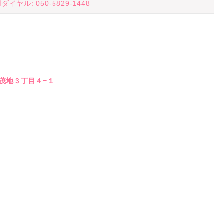
イヤル: 050-5829-1448
、
市久茂地３丁目４−１