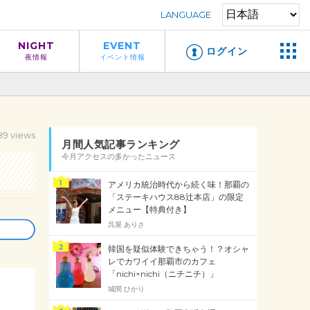
LANGUAGE
NIGHT
EVENT
ログイン
夜情報
イベント情報
89 views
月間人気記事ランキング
今月アクセスの多かったニュース
アメリカ統治時代から続く味！那覇の
「ステーキハウス88辻本店」の限定
メニュー【特典付き】
呉屋 ありさ
韓国を疑似体験できちゃう！？オシャ
レでカワイイ那覇市のカフェ
「nichi×nichi（ニチニチ）」
城間 ひかり