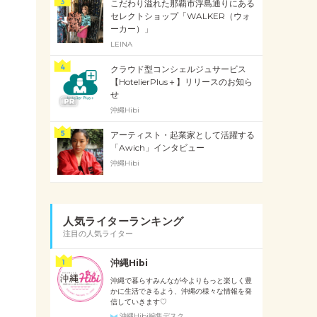
こだわり溢れた那覇市浮島通りにある
セレクトショップ「WALKER（ウォ
ーカー）」
LEINA
クラウド型コンシェルジュサービス
【HotelierPlus＋】リリースのお知ら
せ
沖縄Hibi
アーティスト・起業家として活躍する
「Awich」インタビュー
沖縄Hibi
人気ライターランキング
注目の人気ライター
沖縄Hibi
沖縄で暮らすみんなが今よりもっと楽しく豊
かに生活できるよう、沖縄の様々な情報を発
信していきます♡
沖縄Hibi編集デスク