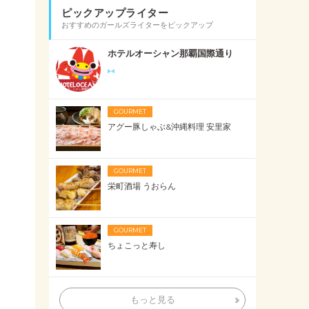
ピックアップライター
おすすめのガールズライターをピックアップ
ホテルオーシャン那覇国際通り
GOURMET
アグー豚しゃぶ&沖縄料理 安里家
GOURMET
栄町酒場 うおらん
GOURMET
ちょこっと寿し
もっと見る