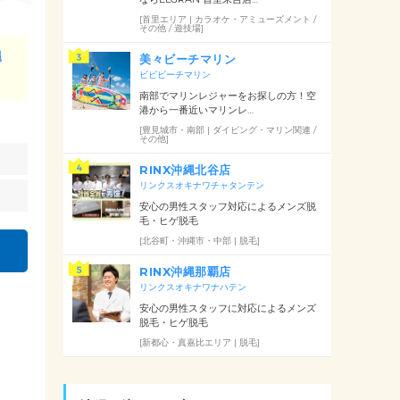
[首里エリア | カラオケ・アミューズメント /
その他 / 遊技場]
縄
美々ビーチマリン
ビビビーチマリン
南部でマリンレジャーをお探しの方！空
港から一番近いマリンレ…
[豊見城市・南部 | ダイビング・マリン関連 /
その他]
RINX沖縄北谷店
リンクスオキナワチャタンテン
安心の男性スタッフ対応によるメンズ脱
毛・ヒゲ脱毛
[北谷町・沖縄市・中部 | 脱毛]
RINX沖縄那覇店
リンクスオキナワナハテン
安心の男性スタッフに対応によるメンズ
脱毛・ヒゲ脱毛
[新都心・真嘉比エリア | 脱毛]