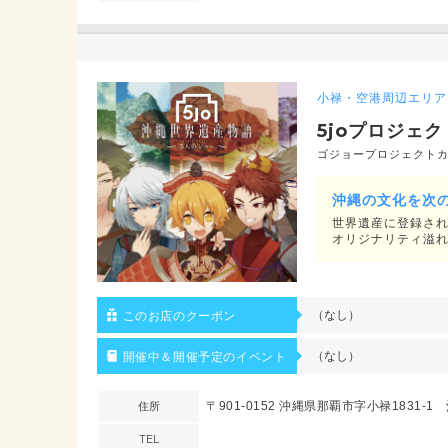
小禄・空港周辺エリア
5joプロジェク
ゴジョープロジェクト
沖縄の文化を次
世界遺産に登録さ
オリジナリティ溢れ
（なし）
このお店のクーポン
（なし）
開催中＆開催予定のイベント
住所
〒901-0152 沖縄県那覇市字小禄1831-
TEL