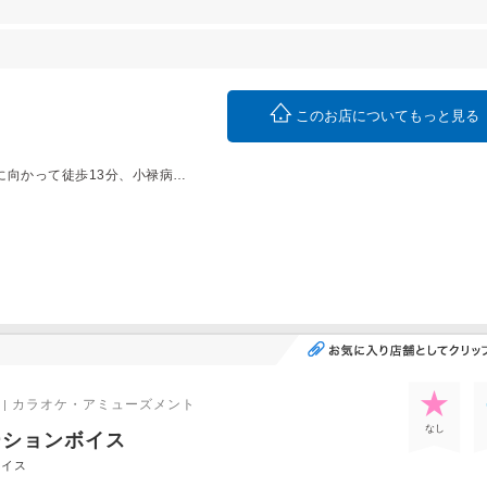
このお店についてもっと見る
奥武山公園駅から県道7号を 豊見城海軍豪に向かって徒歩13分、小禄病院近く。
| カラオケ・アミューズメント
なし
ーションボイス
ボイス