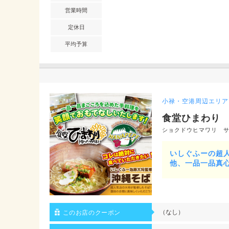
営業時間
定休日
平均予算
小禄・空港周辺エリア
食堂ひまわり
ショクドウヒマワリ 
いしぐふーの超人
他、一品一品真
（なし）
このお店のクーポン