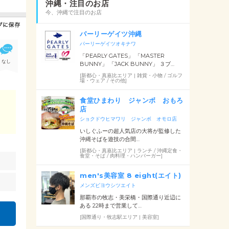
沖縄・注目のお店
今、沖縄で注目のお店
パーリーゲイツ沖縄
パーリーゲイツオキナワ
「PEARLY GATES」 「MASTER
なし
BUNNY」 「JACK BUNNY」 ３ブ…
[新都心・真嘉比エリア | 雑貨・小物 / ゴルフ
場・ウェア / その他]
食堂ひまわり ジャンボ おもろ
店
、
ショクドウヒマワリ ジャンボ オモロ店
いしぐふーの超人気店の大将が監修した
沖縄そばを遊技の合間…
[新都心・真嘉比エリア | ランチ / 沖縄定食・
食堂・そば / 肉料理・ハンバーガー]
men's美容室 8 eight(エイト)
メンズビヨウシツエイト
那覇市の牧志・美栄橋・国際通り近辺に
ある 22時まで営業して…
[国際通り・牧志駅エリア | 美容室]