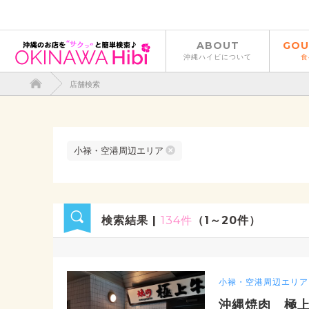
ABOUT
GOU
沖縄ハイビについて
食
店舗検索
小禄・空港周辺エリア
検索結果 |
134件
（1～20件）
小禄・空港周辺エリア
沖縄焼肉 極