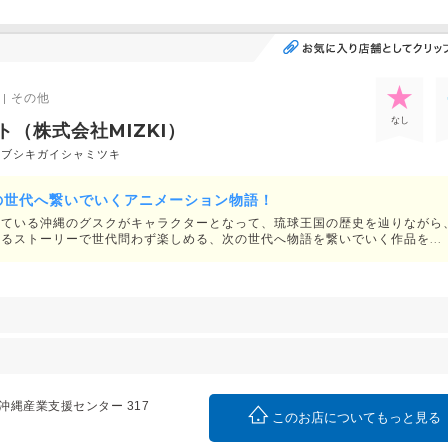
| その他
なし
ト（株式会社MIZKI）
カブシキガイシャミツキ
の世代へ繋いでいくアニメーション物語！
れている沖縄のグスクがキャラクターとなって、琉球王国の歴史を辿りながら
るストーリーで世代問わず楽しめる、次の世代へ物語を繋いでいく作品を...
1 沖縄産業支援センター 317
このお店についてもっと見る