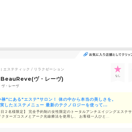
| エステティック / リラクゼーション
なし
eauReve(ヴ・レーヴ)
 ヴ・レーヴ
小禄"にある"エステ"サロン！ 体の中から本当の美しさを。
の充実したエステメニュー 最新のテクノロジーを使って...
、【１日２名様限定】 完全予約制の女性限定のトータルアンチエイジングエステ
ドクターズコスメとアーク光線療法を使用し、 お客様一人ひと...