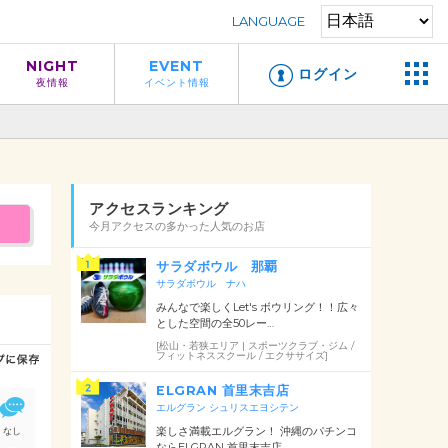
LANGUAGE
NIGHT
EVENT
ログイン
夜情報
イベント情報
アクセスランキング
今月アクセスの多かった人気のお店
サラダボウル 那覇
サラダボウル ナハ
みんなで楽しくLet's ボウリング！！広々
とした空間の全50レー…
[松山・若狭エリア | スポーツクラブ・ジム /
フィットネススクール / エクササイズ]
ELGRAN 首里末吉店
エルグラン シュリスエヨシテン
楽しさ満載エルグラン！ 沖縄のパチンコ
なし
ならELGRAN 首里末吉店…