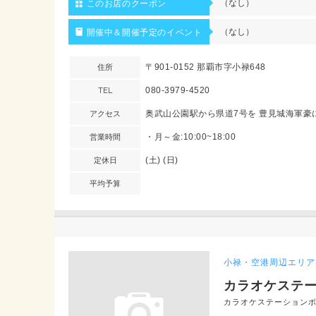
（なし）
このお店のクーポン
（なし）
開催中＆開催予定のイベント
住所
〒901-0152 那覇市字小禄648
TEL
080-3979-4520
アクセス
営業時間
・月～金:10:00~18:00
定休日
(土) (日)
平均予算
小禄・空港周辺エリア
カラオケステ
カラオケステーション