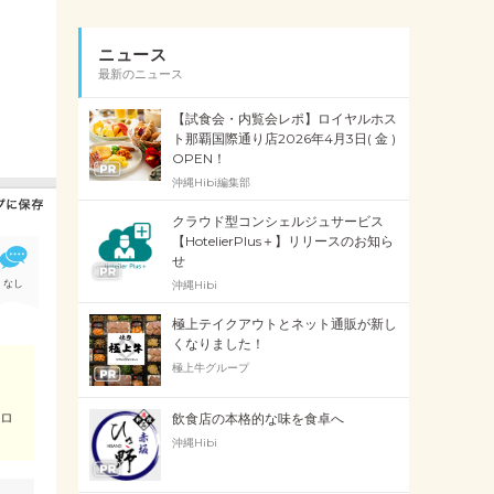
ニュース
最新のニュース
【試食会・内覧会レポ】ロイヤルホス
ト那覇国際通り店2026年4月3日( 金 )
OPEN！
沖縄Hibi編集部
クラウド型コンシェルジュサービス
【HotelierPlus＋】リリースのお知ら
せ
なし
沖縄Hibi
極上テイクアウトとネット通販が新し
くなりました！
極上牛グループ
サロ
飲食店の本格的な味を食卓へ
沖縄Hibi