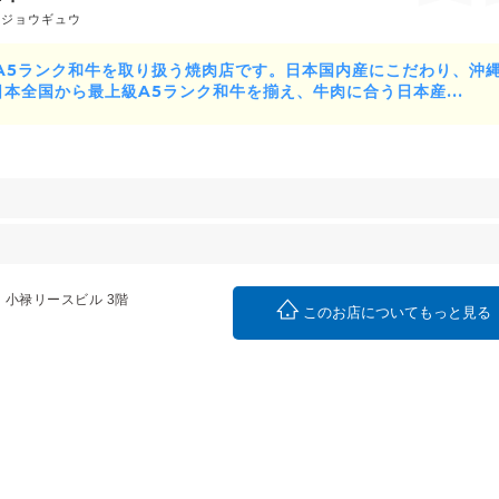
クジョウギュウ
、A5ランク和牛を取り扱う焼肉店です。日本国内産にこだわり、沖
本全国から最上級A5ランク和牛を揃え、牛肉に合う日本産...
２ 小禄リースビル 3階
このお店についてもっと見る