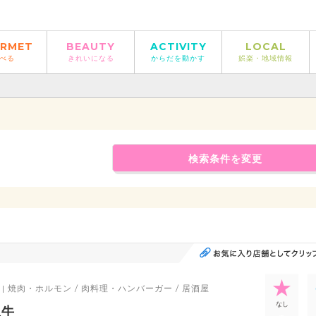
RMET
BEAUTY
ACTIVITY
LOCAL
べる
きれいになる
からだを動かす
娯楽・地域情報
検索条件を変更
| 焼肉・ホルモン / 肉料理・ハンバーガー / 居酒屋
なし
上牛