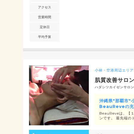
アクセス
営業時間
定休日
平均予算
小禄・空港周辺エリア
肌質改善サロンB
ハダシツカイゼンサロン
沖縄県"那覇市"
BeauReve
BeauReveは
ンです。 最先端の