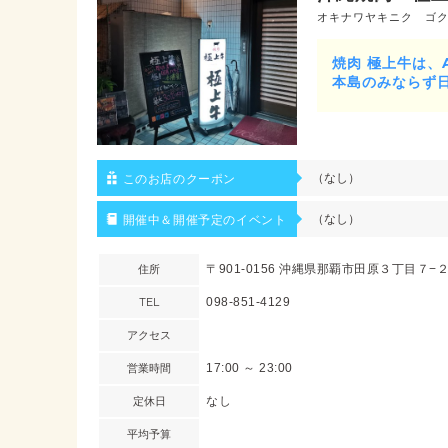
オキナワヤキニク ゴ
焼肉 極上牛は
本島のみならず日
（なし）
このお店のクーポン
（なし）
開催中＆開催予定のイベント
住所
〒901-0156 沖縄県那覇市田原３丁目７−
TEL
098-851-4129
アクセス
営業時間
17:00 ～ 23:00
定休日
なし
平均予算