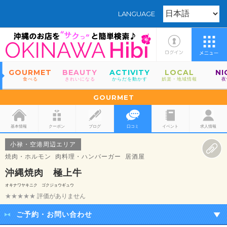
LANGUAGE
GOURMET
BEAUTY
ACTIVITY
LOCAL
NI
食べる
きれいになる
からだを動かす
娯楽・地域情報
夜
GOURMET
基本情報
クーポン
ブログ
口コミ
イベント
求人情報
小禄・空港周辺エリア
焼肉・ホルモン 肉料理・ハンバーガー 居酒屋
沖縄焼肉 極上牛
オキナワヤキニク ゴクジョウギュウ
★★★★★
評価がありません
ご予約・お問い合わせ