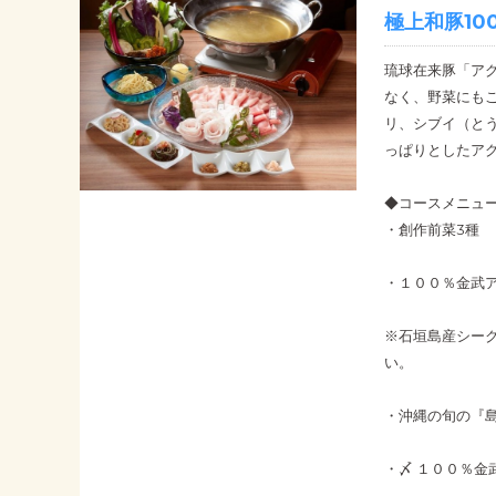
極上和豚10
琉球在来豚「アグ
なく、野菜にも
リ、シブイ（と
っぱりとしたア
◆コースメニュ
・創作前菜3種
・１００％金武
※石垣島産シー
い。
・沖縄の旬の『
・〆 １００％