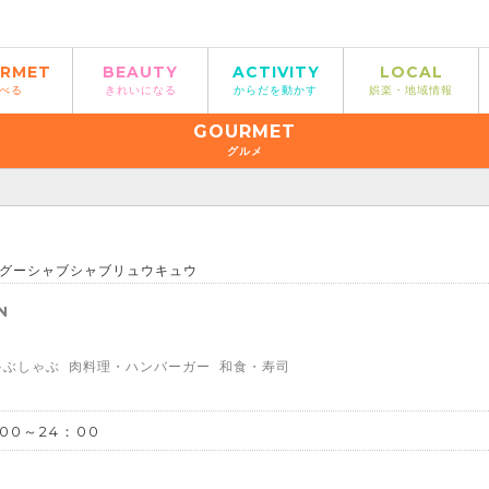
RMET
BEAUTY
ACTIVITY
LOCAL
べる
きれいになる
からだを動かす
娯楽・地域情報
GOURMET
グルメ
グーシャブシャブリュウキュウ
N
ゃぶしゃぶ
肉料理・ハンバーガー
和食・寿司
：00～24：00