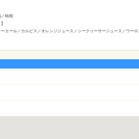
酒／時雨
ク】
ャーエール／カルピス／オレンジジュース／シークヮーサージュース／ウーロ