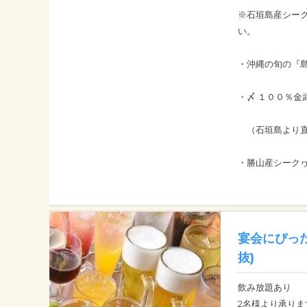
※石垣島産シー
い。
・沖縄の旬の『
・〆 １００％
（石垣島より直
・勝山産シーク
宴会にぴった
抜)
飲み放題あり
2名様より承り