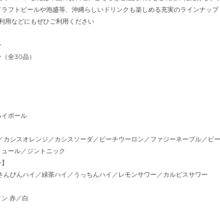
ドラフトビールや泡盛等、沖縄らしいドリンクも楽しめる充実のラインナップ
会利用などにもぜひご利用ください
ー
（全30品）
ト
ハイボール
ン／カシスオレンジ／カシスソーダ／ピーチウーロン／ファジーネーブル／ピ
ミュール／ジントニック
ー】
／さんぴんハイ／緑茶ハイ／うっちんハイ／レモンサワー／カルピスサワー
ン 赤／白