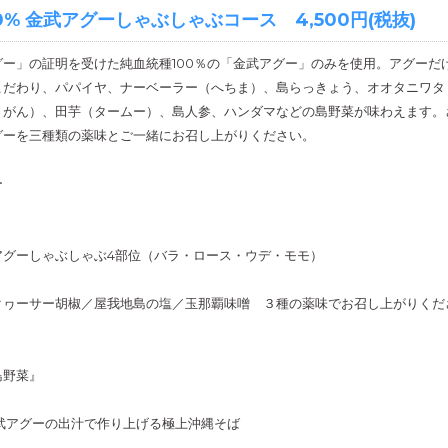
0% 金武アグーしゃぶしゃぶコース 4,500円(税抜)
ー」の証明を受けた純血統種100％の「金武アグー」のみを使用。アグーだ
こだわり、パパイヤ、ナーベーラー（へちま）、島らっきょう、オオタニワタ
うがん）、田芋（タームー）、島人参、ハンダマなどの島野菜が味わえます。
グーを三種類の薬味とご一緒にお召し上がりください。
ー
アグーしゃぶしゃぶ4部位（バラ・ロース・ウデ・モモ）
クヮーサー胡椒／屋我地島の塩／玉那覇味噌 ３種の薬味でお召し上がりくだ
島野菜』
金武アグーの出汁で作り上げる極上沖縄そば