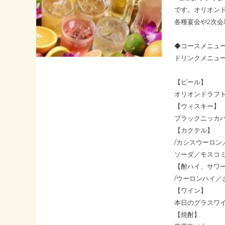
です。オリオン
各種宴会や2次
◆コースメニュ
ドリンクメニュー
【ビール】
オリオンドラフ
【ウィスキー】
ブラックニッカ
【カクテル】
/カシスウーロ
ソーダ／モスコ
【酎ハイ、サワ
/ウーロンハイ
【ワイン】
本日のグラスワイ
【焼酎】