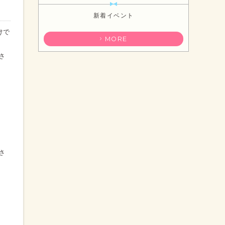
新着イベント
けで
MORE
さ
さ