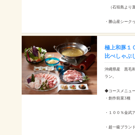
（石垣島より直
・勝山産シーク
極上和豚１
比べしゃぶし
沖縄県産 黒毛和
ラン。
◆コースメニュ
・創作前菜3種
・１００％金武
・超一級ブラン