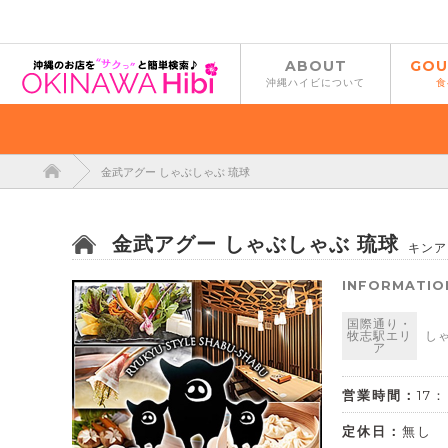
ABOUT
GOU
沖縄ハイビについて
食
金武アグー しゃぶしゃぶ 琉球
金武アグー しゃぶしゃぶ 琉球
キンア
INFORMATIO
国際通り・
牧志駅エリ
し
ア
営業時間：
17
定休日：
無し