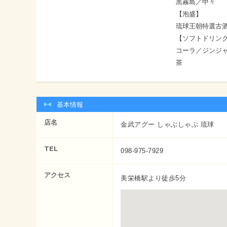
黒霧島／中々
【泡盛】
琉球王朝特選古
【ソフトドリン
コーラ／ジンジ
茶
基本情報
店名
金武アグー しゃぶしゃぶ 琉球
TEL
098-975-7929
アクセス
美栄橋駅より徒歩5分