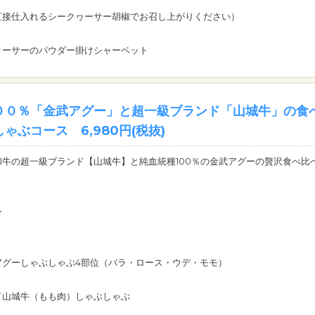
接仕入れるシークヮーサー胡椒でお召し上がりください）
ヮーサーのパウダー掛けシャーベット
００％「金武アグー」と超一級ブランド「山城牛」の食
ゃぶコース 6,980円(税抜)
牛の超一級ブランド【山城牛】と純血統種100％の金武アグーの贅沢食べ比
ー
アグーしゃぶしゃぶ4部位（バラ・ロース・ウデ・モモ）
ド山城牛（もも肉）しゃぶしゃぶ