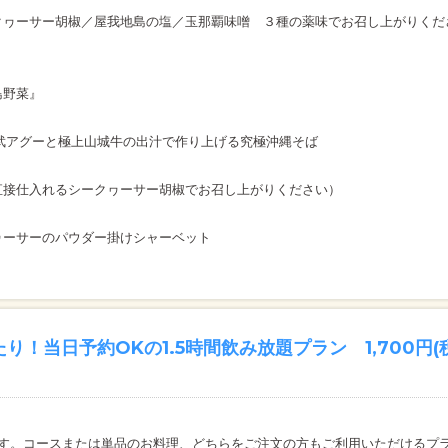
クヮーサー胡椒／屋我地島の塩／玉那覇味噌 ３種の薬味でお召し上がりくだ
島野菜』
金武アグーと極上山城牛の出汁で作り上げる究極沖縄そば
接仕入れるシークヮーサー胡椒でお召し上がりください）
ヮーサーのパウダー掛けシャーベット
り！当日予約OKの1.5時間飲み放題プラン 1,700円(
ます。コースまたは単品のお料理、どちらをご注文の方もご利用いただけるプ