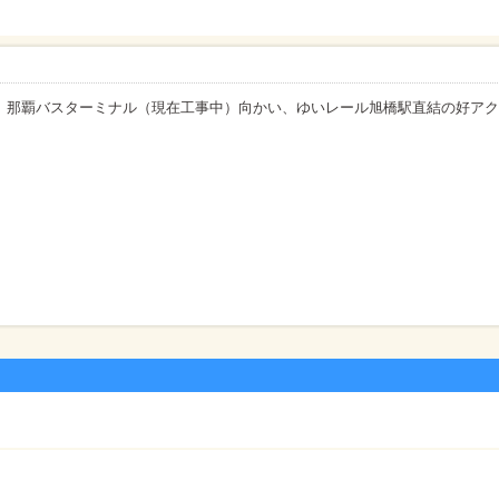
い、那覇バスターミナル（現在工事中）向かい、ゆいレール旭橋駅直結の好ア