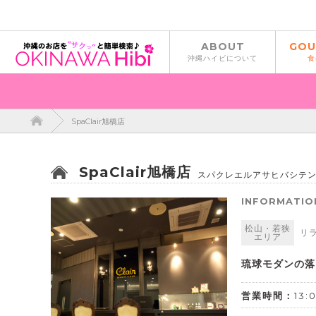
ABOUT
GOU
沖縄ハイビについて
食
SpaClair旭橋店
SpaClair旭橋店
スパクレエルアサヒバシテ
INFORMATIO
松山・若狭
リ
エリア
琉球モダンの落
営業時間：
13: