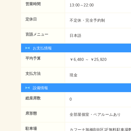
営業時間
13:00～22:00
定休日
不定休・完全予約制
言語メニュー
日本語
お支払情報
平均予算
￥6,480 ～ ￥25,920
支払方法
現金
設備情報
総座席数
0
席形態
全部屋個室・ペアルームあり
駐車場
カフーナ旭橋B街区1F無料駐車場