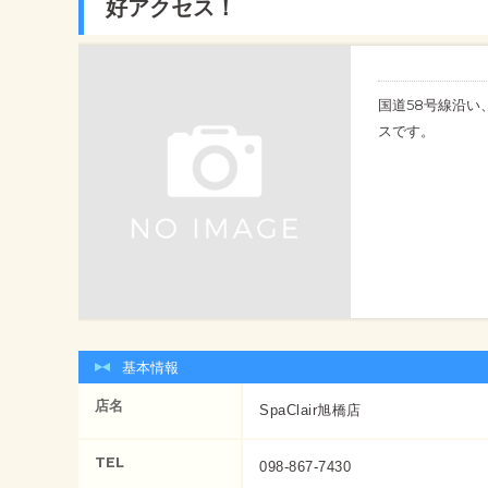
好アクセス！
国道58号線沿
スです。
基本情報
店名
SpaClair旭橋店
TEL
098-867-7430