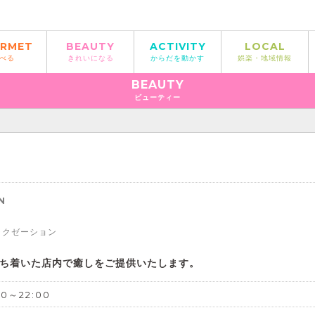
RMET
BEAUTY
ACTIVITY
LOCAL
べる
きれいになる
からだを動かす
娯楽・地域情報
BEAUTY
ビューティー
ン
N
ラクゼーション
ち着いた店内で癒しをご提供いたします。
00～22:00