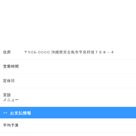
住所
〒906-0000 沖縄県宮古島市平良狩俣７６８－４
営業時間
定休日
言語
メニュー
お支払情報
平均予算