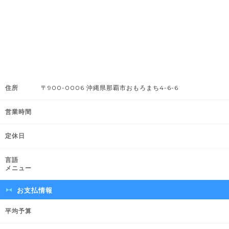
住所
〒900-0006 沖縄県那覇市おもろまち4-6-6
営業時間
定休日
言語
メニュー
お支払情報
平均予算