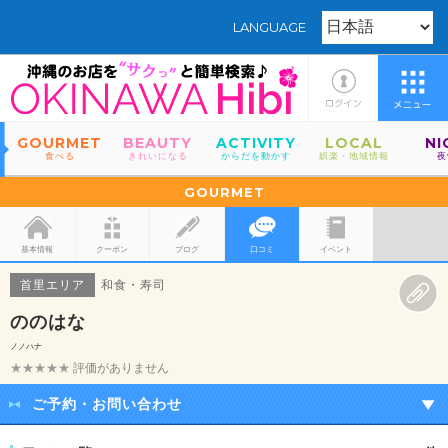
LANGUAGE
GOURMET
BEAUTY
ACTIVITY
LOCAL
NI
食べる
きれいになる
からだを動かす
娯楽・地域情報
夜
GOURMET
基本情報
クーポン
ブログ
口コミ
イベント
首里エリア
和食・寿司
ののはな
ノノハナ
★★★★★
評価がありません
ご予約・お問い合わせ