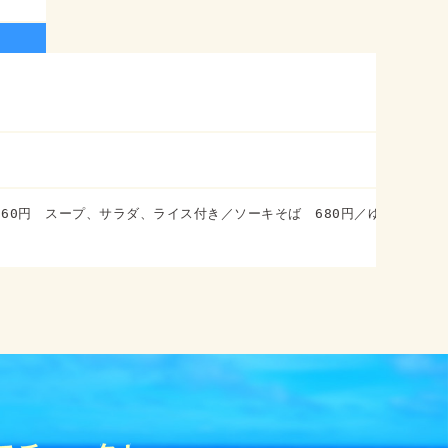
60円　スープ、サラダ、ライス付き／ソーキそば　680円／ゆし豆腐（ラ