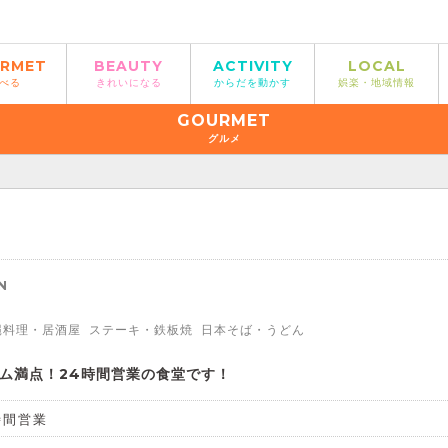
RMET
BEAUTY
ACTIVITY
LOCAL
べる
きれいになる
からだを動かす
娯楽・地域情報
GOURMET
グルメ
N
縄料理・居酒屋
ステーキ・鉄板焼
日本そば・うどん
ム満点！24時間営業の食堂です！
時間営業