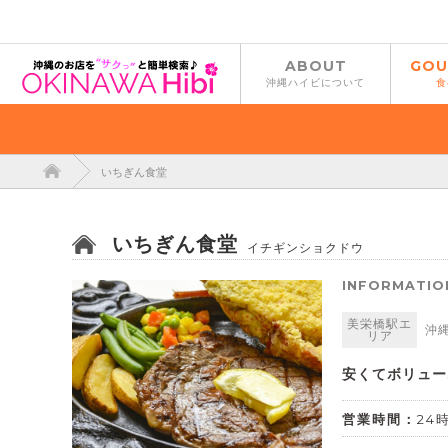
ABOUT
GOU
沖縄ハイビについて
食
いちぎん食堂
いちぎん食堂
イチギンショクドウ
INFORMATIO
美栄橋駅エ
沖
リア
安くてボリュー
営業時間：
24