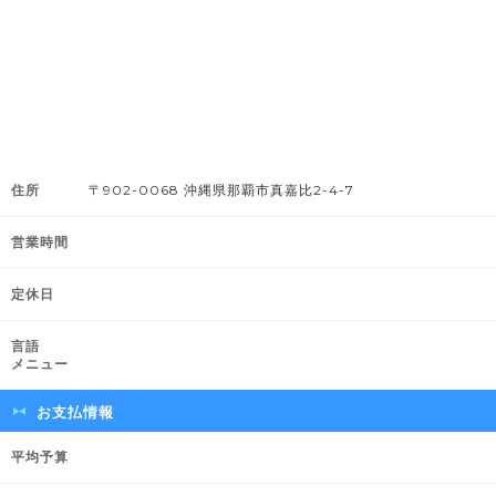
住所
〒902-0068 沖縄県那覇市真嘉比2-4-7
営業時間
定休日
言語
メニュー
お支払情報
平均予算