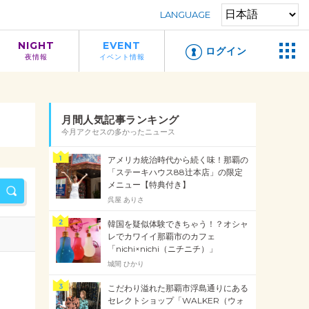
LANGUAGE
NIGHT
EVENT
ログイン
夜情報
イベント情報
月間人気記事ランキング
今月アクセスの多かったニュース
アメリカ統治時代から続く味！那覇の
「ステーキハウス88辻本店」の限定
メニュー【特典付き】
呉屋 ありさ
韓国を疑似体験できちゃう！？オシャ
レでカワイイ那覇市のカフェ
「nichi×nichi（ニチニチ）」
城間 ひかり
こだわり溢れた那覇市浮島通りにある
セレクトショップ「WALKER（ウォ