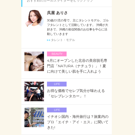
おすすめのガールズライターをピックアップ
呉屋 ありさ
30歳の1児の母で、主にタレントモデル、ゴル
フタレントとして活動しています。 沖縄が大
好きで、沖縄の発信関係のお仕事を中心に活
動していきます
タレント・モデル
BEAUTY
4月にオープンした北谷の美容脱毛専
門店「NATURA（ナチュラ）」！夏
に向けて美しい肌を手に入れよう
LIFE
お得な価格でセレブ気分が味わえる
「セレブレンタカー」！
LIFE
イチオシ国内・海外旅行は？旅案内の
プロ「エイチ・アイ・エス」に聞いて
きた!