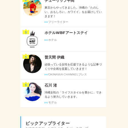
チューリップ平岡
東京からやってきました。沖縄の「たのし
い、おもしろい、カワイイ」をお届けしてい
きます！
フリーライター
ホテルWBFアートステイ
ホテル
普天間 伊織
頑張っている女性を応援できるような記事づ
くりや企画を提案していきます！
OKINAWA CHANNELプレス
石川 渚
沖縄女性の「ライフスタイルを豊かに」でき
るよう努力していきます。
モデル
ピックアップライター