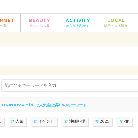
RMET
BEAUTY
ACTIVITY
LOCAL
べる
きれいになる
からだを動かす
娯楽・地域情報
OKINAWA Hibiで人気急上昇中のキーワード
L
人気
イベント
沖縄料理
2025
kin